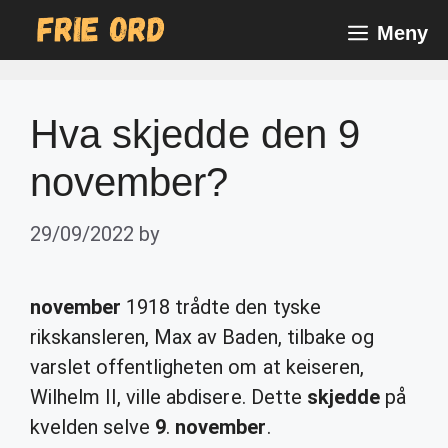
Skip
Meny
to
content
Hva skjedde den 9
november?
29/09/2022
by
november
1918 trådte den tyske
rikskansleren, Max av Baden, tilbake og
varslet offentligheten om at keiseren,
Wilhelm II, ville abdisere. Dette
skjedde
på
kvelden selve
9
.
november
.