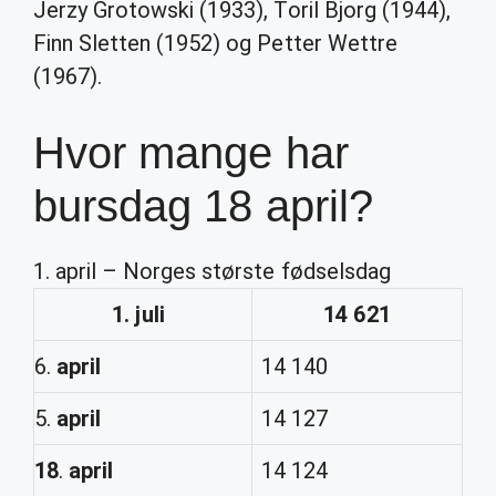
Jerzy Grotowski (1933), Toril Bjorg (1944),
Finn Sletten (1952) og Petter Wettre
(1967).
Hvor mange har
bursdag 18 april?
1. april – Norges største fødselsdag
1. juli
14 621
6.
april
14 140
5.
april
14 127
18
.
april
14 124