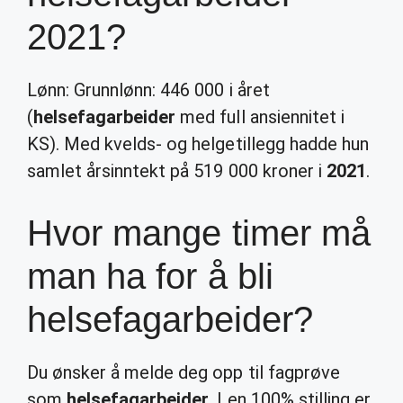
2021?
Lønn: Grunnlønn: 446 000 i året
(
helsefagarbeider
med full ansiennitet i
KS). Med kvelds- og helgetillegg hadde hun
samlet årsinntekt på 519 000 kroner i
2021
.
Hvor mange timer må
man ha for å bli
helsefagarbeider?
Du ønsker å melde deg opp til fagprøve
som
helsefagarbeider
. I en 100% stilling er