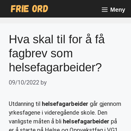
Skip
Meny
to
content
Hva skal til for å få
fagbrev som
helsefagarbeider?
09/10/2022
by
Utdanning til
helsefagarbeider
går gjennom
yrkesfagene i videregående skole. Den
vanligste måten å bli
helsefagarbeider
på
er å starte på Helse og Oppvekstfag i VG1,