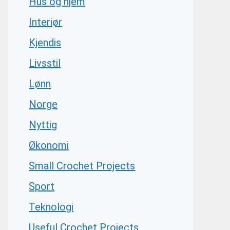
Hus og hjem
Interiør
Kjendis
Livsstil
Lønn
Norge
Nyttig
Økonomi
Small Crochet Projects
Sport
Teknologi
Useful Crochet Projects