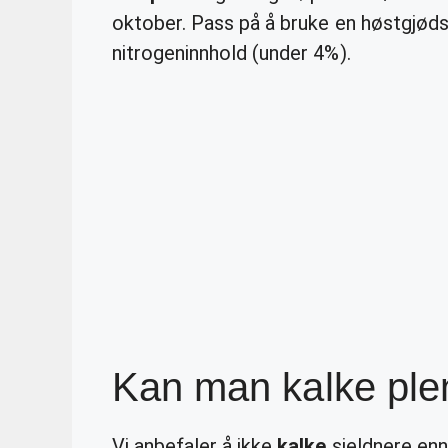
oktober. Pass på å bruke en høstgjøds
nitrogeninnhold (under 4%).
Kan man kalke ple
Vi anbefaler å ikke
kalke
sjeldnere enn