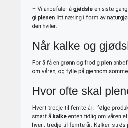
– Vi anbefaler å
gjødsle
en siste gang
gi
plenen
litt næring i form av naturgjø
den hviler.
Når kalke og gjøds
For å få en grønn og frodig
plen
anbef
om våren, og fylle på gjennom somme
Hvor ofte skal ple
Hvert tredje til femte år. Ifølge produ
smart å
kalke
enten tidlig om våren e
hvert tredje til femte år. Kalken strøs