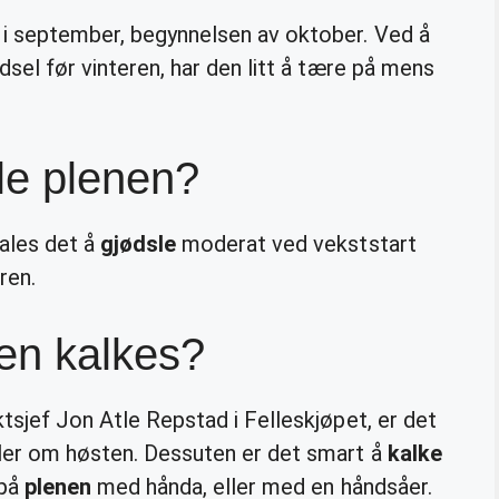
 i september, begynnelsen av oktober. Ved å
dsel før vinteren, har den litt å tære på mens
le plenen?
ales det å
gjødsle
moderat ved vekststart
ren.
nen kalkes?
ktsjef Jon Atle Repstad i Felleskjøpet, er det
ller om høsten. Dessuten er det smart å
kalke
 på
plenen
med hånda, eller med en håndsåer.