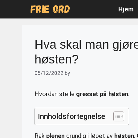
Skip
Hjem
to
content
Hva skal man gjør
høsten?
05/12/2022
by
Hvordan stelle
gresset på høsten
:
Innholdsfortegnelse
Rak
plenen
grundig i løpet av
høsten
.