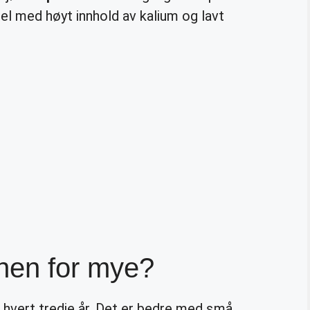
el med høyt innhold av kalium og lavt
nen for mye?
 hvert tredje år. Det er bedre med små