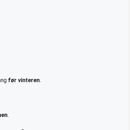
ang
før vinteren
.
nen
.