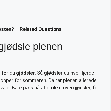
østen? – Related Questions
gjødsle plenen
r før du
gjødsler
. Så
gjødsler
du hver fjerde
stopper for sommeren. Da har plenen allerede
dvale. Bare pass på at du ikke overgjødsler, for