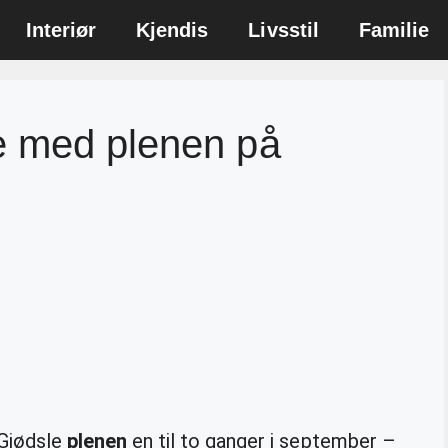
Interiør
Kjendis
Livsstil
Familie
e med plenen på
 Gjødsle
plenen
en til to ganger i september –