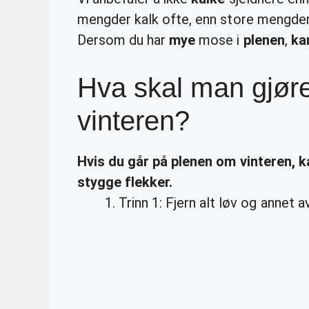
mengder kalk ofte, enn store mengder
Dersom du har
mye
mose i
plenen
,
ka
Hva skal man gjør
vinteren?
Hvis du går på
plenen
om
vinteren
,
k
stygge flekker.
Trinn 1: Fjern alt løv og annet a