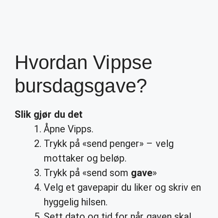
Hvordan Vippse
bursdagsgave?
Slik gjør du det
Åpne Vipps.
Trykk på «send penger» – velg
mottaker og beløp.
Trykk på «send som
gave
»
Velg et gavepapir du liker og skriv en
hyggelig hilsen.
Sett dato og tid for når gaven skal