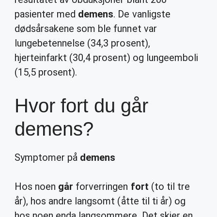
pasienter med
demens
. De vanligste
dødsårsakene som ble funnet var
lungebetennelse (34,3 prosent),
hjerteinfarkt (30,4 prosent) og lungeemboli
(15,5 prosent).
Hvor fort du går
demens?
Symptomer på
demens
Hos noen
går
forverringen
fort
(to til tre
år), hos andre langsomt (åtte til ti år) og
hos noen enda langsommere. Det skjer en