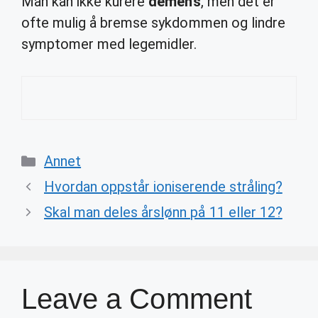
Man kan ikke kurere
demens
, men det er
ofte mulig å bremse sykdommen og lindre
symptomer med legemidler.
Categories
Annet
Hvordan oppstår ioniserende stråling?
Skal man deles årslønn på 11 eller 12?
Leave a Comment