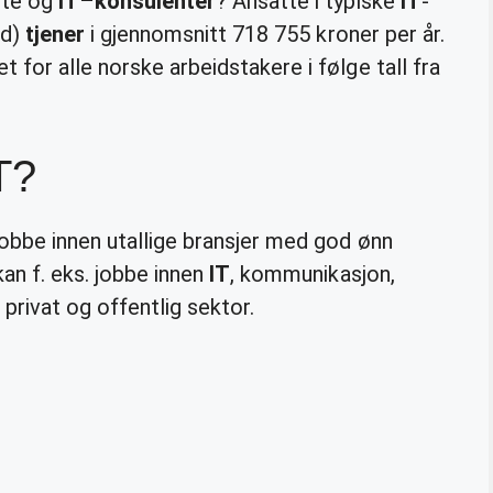
tte og
IT
–
konsulenter
? Ansatte i typiske
IT
-
ed)
tjener
i gjennomsnitt 718 755 kroner per år.
 for alle norske arbeidstakere i følge tall fra
T?
jobbe innen utallige bransjer med god ønn
kan f. eks. jobbe innen
IT
, kommunikasjon,
 privat og offentlig sektor.