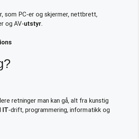
, som PC-er og skjermer, nettbrett,
er og AV-
utstyr
.
ions
g?
lere retninger man kan gå, alt fra kunstig
l
IT
-drift, programmering, informatikk og