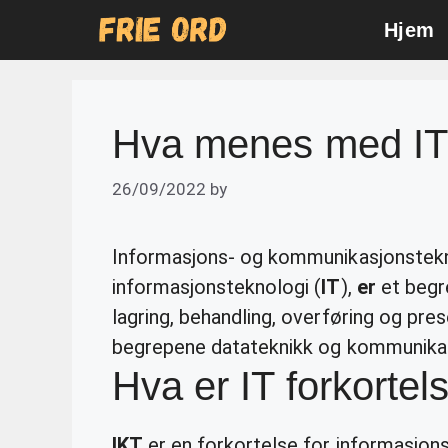
Skip
Hjem
to
content
Hva menes med I
26/09/2022
by
Informasjons- og kommunikasjonstekn
informasjonsteknologi (
IT
),
er
et begr
lagring, behandling, overføring og pre
begrepene datateknikk og kommunikas
Hva er IT forkortel
IKT
er en forkortelse for informasjon