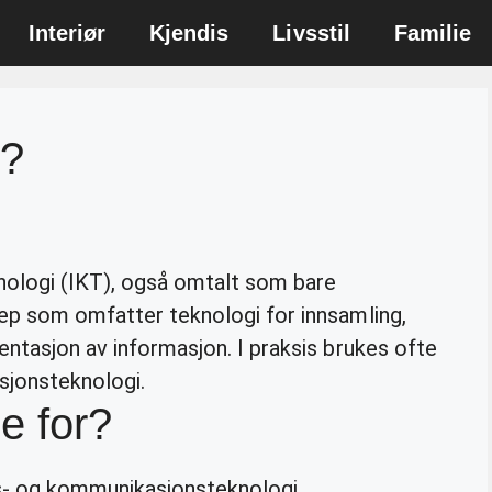
Interiør
Kjendis
Livsstil
Familie
T?
ologi (IKT), også omtalt som bare
ep som omfatter teknologi for innsamling,
sentasjon av informasjon. I praksis brukes ofte
jonsteknologi.
se for?
s- og kommunikasjonsteknologi.