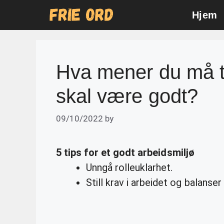
Skip
Hjem
to
content
Hva mener du må til
skal være godt?
09/10/2022
by
5 tips for et
godt arbeidsmiljø
Unngå rolleuklarhet.
Still krav i arbeidet og balanse