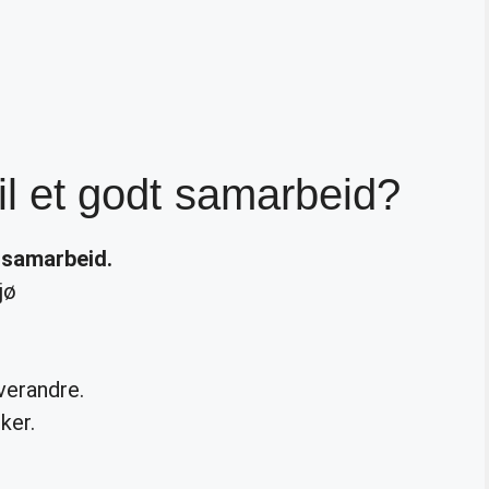
til et godt samarbeid?
e
samarbeid
.
jø
verandre.
ker.