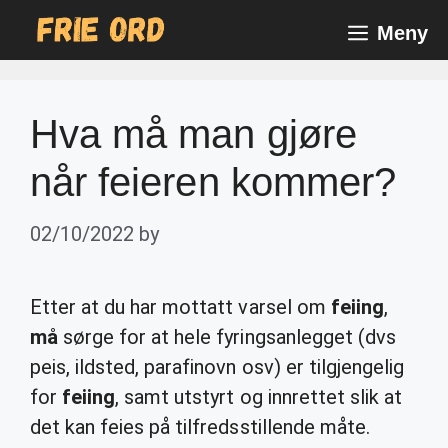
Skip
Meny
to
content
Hva må man gjøre
når feieren kommer?
02/10/2022
by
Etter at du har mottatt varsel om
feiing
,
må
sørge for at hele fyringsanlegget (dvs
peis, ildsted, parafinovn osv) er tilgjengelig
for
feiing
, samt utstyrt og innrettet slik at
det kan feies på tilfredsstillende måte.