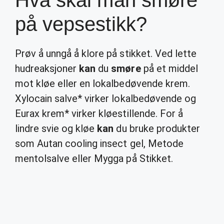
Hva skal man smøre
på vepsestikk?
Prøv å unngå å klore på stikket. Ved lette
hudreaksjoner
kan
du
smøre
på et middel
mot kløe eller en lokalbedøvende krem.
Xylocain salve* virker lokalbedøvende og
Eurax krem* virker kløestillende. For å
lindre svie og kløe
kan
du bruke produkter
som Autan cooling insect gel, Metode
mentolsalve eller Mygga på Stikket.