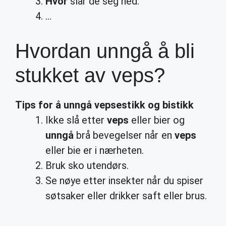
Hvor
slår de seg ned:
…
Hvordan unngå å bli
stukket av veps?
Tips for å
unngå
vepsestikk og bistikk
Ikke slå etter
veps
eller bier og
unngå
brå bevegelser når en
veps
eller bie er i nærheten.
Bruk sko utendørs.
Se nøye etter insekter når du spiser
søtsaker eller drikker saft eller brus.