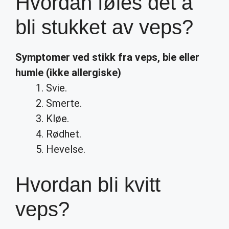
Hvordan føles det å
bli stukket av veps?
Symptomer ved stikk fra
veps
, bie eller
humle (ikke allergiske)
Svie.
Smerte.
Kløe.
Rødhet.
Hevelse.
Hvordan bli kvitt
veps?