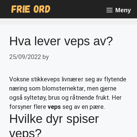
Skip
Meny
to
content
Hva lever veps av?
25/09/2022
by
Voksne stikkeveps livnærer seg av flytende
næring som blomsternektar, men gjerne
også syltetøy, brus og råtnende frukt. Her
forsyner flere
veps
seg av en pære.
Hvilke dyr spiser
veps?