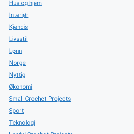
Hus og hjem
Interiør
Kjendis
Livsstil
Lønn
Norge
Nyttig
Økonomi
Small Crochet Projects
Sport
Teknologi