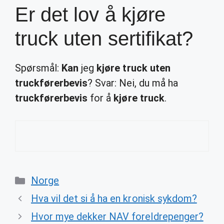
Er det lov å kjøre
truck uten sertifikat?
Spørsmål:
Kan
jeg
kjøre truck uten
truckførerbevis
? Svar: Nei, du må ha
truckførerbevis
for å
kjøre truck
.
Categories
Norge
Hva vil det si å ha en kronisk sykdom?
Hvor mye dekker NAV foreldrepenger?