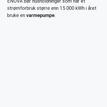
ENOVA bør husholdninger som har et
strømforbruk større enn 15 000 kWh i året
bruke en
varmepumpe
.