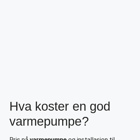
Hva koster en god
varmepumpe?
Pris på
varmepumpe
og installasjon til