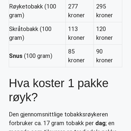
Røyketobakk (100
277
295
gram)
kroner
kroner
Skråtobakk (100
113
120
gram)
kroner
kroner
85
90
Snus
(100 gram)
kroner
kroner
Hva koster 1 pakke
røyk?
Den gjennomsnittlige tobakksrøykeren
forbruker ca. 17 gram tobakk per
dag
; en