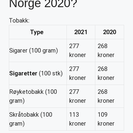
Norge 2020?
Tobakk:
Type
2021
2020
277
268
Sigarer (100 gram)
kroner
kroner
277
268
Sigaretter
(100 stk)
kroner
kroner
Røyketobakk (100
277
268
gram)
kroner
kroner
Skråtobakk (100
113
109
gram)
kroner
kroner