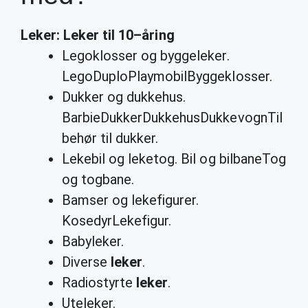
Leker
:
Leker
til
10
–
åring
Legoklosser og byggeleker.
LegoDuploPlaymobilByggeklosser.
Dukker og dukkehus.
BarbieDukkerDukkehusDukkevognTil
behør til dukker.
Lekebil og leketog. Bil og bilbaneTog
og togbane.
Bamser og lekefigurer.
KosedyrLekefigur.
Babyleker.
Diverse
leker
.
Radiostyrte
leker
.
Uteleker.