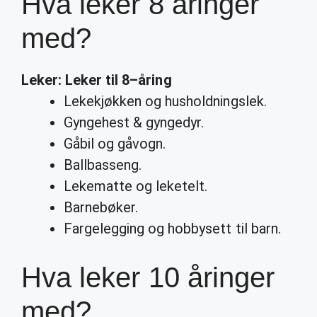
Hva leker 8 åringer
med?
Leker
:
Leker
til
8
–
åring
Lekekjøkken og husholdningslek.
Gyngehest & gyngedyr.
Gåbil og gåvogn.
Ballbasseng.
Lekematte og leketelt.
Barnebøker.
Fargelegging og hobbysett til barn.
Hva leker 10 åringer
med?