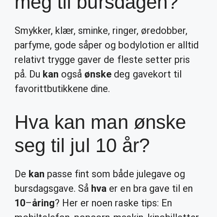
meg til bursdagen?
Smykker, klær, sminke, ringer, øredobber,
parfyme, gode såper og bodylotion er alltid
relativt trygge gaver de fleste setter pris
på. Du
kan
også
ønske
deg gavekort til
favorittbutikkene dine.
Hva kan man ønske
seg til jul 10 år?
De
kan
passe fint som både julegave og
bursdagsgave. Så
hva
er en bra gave til en
10
–
åring
? Her er noen raske tips: En