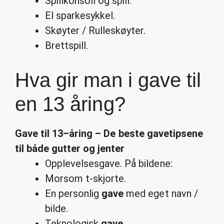
Spillkonsoll og spill.
El sparkesykkel.
Skøyter / Rulleskøyter.
Brettspill.
Hva gir man i gave til
en 13 åring?
Gave
til
13
–
åring
– De beste gavetipsene
til både gutter og jenter
Opplevelsesgave. På bildene:
Morsom t-skjorte.
En personlig
gave
med eget navn /
bilde.
Teknologisk
gave
.