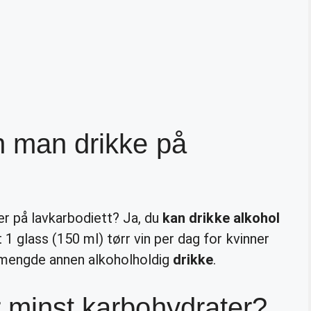
n man drikke på
r på lavkarbodiett? Ja, du
kan drikke alkohol
1 glass (150 ml) tørr vin per dag for kvinner
e mengde annen alkoholholdig
drikke
.
r minst karbohydrater?