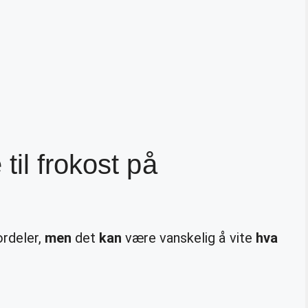
il frokost på
ordeler,
men
det
kan
være vanskelig å vite
hva