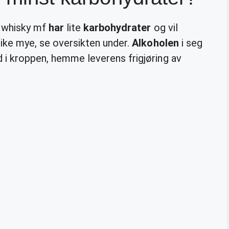
k, whisky mf
har
lite
karbohydrater
og vil
 like mye, se oversikten under.
Alkoholen
i seg
d i kroppen, hemme leverens frigjøring av