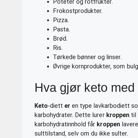
Poteter og rotfrukter.
Frokostprodukter.
Pizza.
Pasta.
Brød.
Ris.
Tørkede bønner og linser.
Øvrige kornprodukter, som bulgu
Hva gjør keto med
Keto
-diett
er
en type lavkarbodiett 
karbohydrater. Dette lurer
kroppen
til
karbohydratinnhold får
kroppen
lavere
sulttilstand, selv om du ikke sulter.