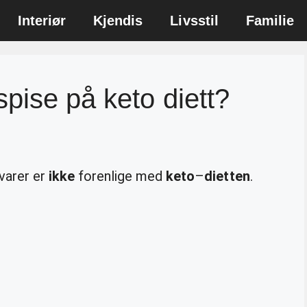
Interiør
Kjendis
Livsstil
Familie
pise på keto diett?
varer er
ikke
forenlige med
keto
–
dietten
.