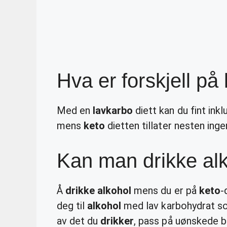
Hva er forskjell på
Med en
lavkarbo
diett kan du fint ink
mens
keto
dietten tillater nesten ing
Kan man drikke alk
Å
drikke alkohol
mens du er på
keto
-
deg til
alkohol
med lav karbohydrat so
av det du
drikker
, pass på uønskede bi