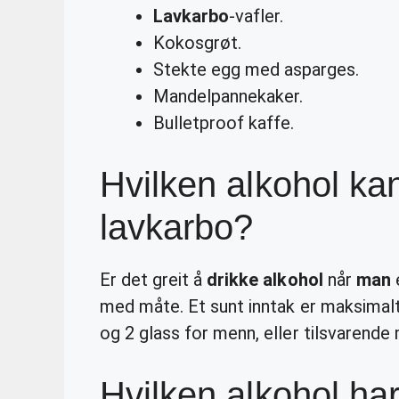
Lavkarbo
-vafler.
Kokosgrøt.
Stekte egg med asparges.
Mandelpannekaker.
Bulletproof kaffe.
Hvilken alkohol ka
lavkarbo?
Er det greit å
drikke alkohol
når
man
e
med måte. Et sunt inntak er maksimalt 
og 2 glass for menn, eller tilsvarend
Hvilken alkohol ha