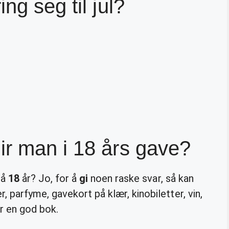
ng seg til jul?
r man i 18 års gave?
på
18
år? Jo, for å
gi
noen raske svar, så kan
parfyme, gavekort på klær, kinobiletter, vin,
er en god bok.