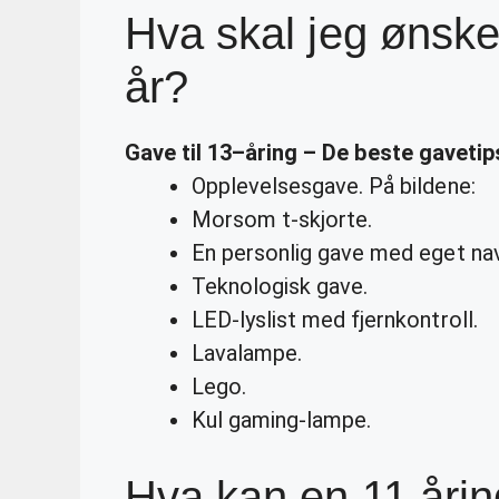
Hva skal jeg ønske
år?
Gave til
13
–
åring
– De beste gavetips
Opplevelsesgave. På bildene:
Morsom t-skjorte.
En personlig gave med eget navn
Teknologisk gave.
LED-lyslist med fjernkontroll.
Lavalampe.
Lego.
Kul gaming-lampe.
Hva kan en 11 årin