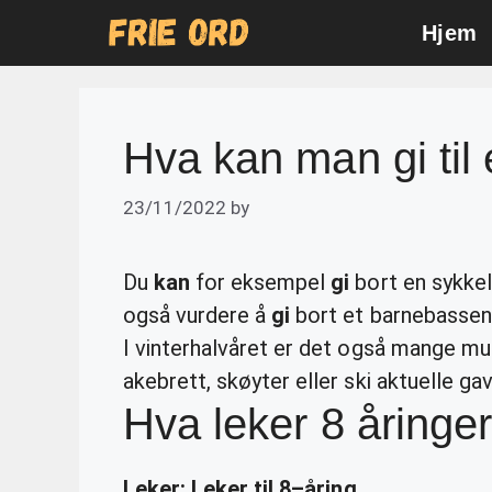
Skip
Hjem
to
content
Hva kan man gi til 
23/11/2022
by
Du
kan
for eksempel
gi
bort en sykkel
også vurdere å
gi
bort et barnebasseng
I vinterhalvåret er det også mange muli
akebrett, skøyter eller ski aktuelle gav
Hva leker 8 åringe
Leker
:
Leker
til
8
–
åring