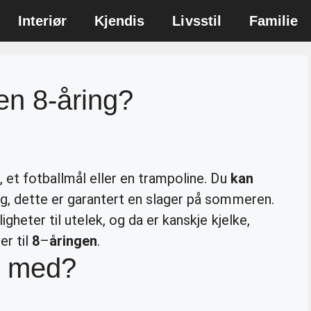
Interiør
Kjendis
Livsstil
Familie
en 8-åring?
, et fotballmål eller en trampoline. Du
kan
, dette er garantert en slager på sommeren.
gheter til utelek, og da er kanskje kjelke,
er til
8
–
åringen
.
r med?