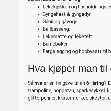
Lekekjøkken og husholdningsle
Gyngehest & gyngedyr.
Gåbil og gåvogn.
Ballbasseng.
Lekematte og leketelt.
Barnebøker.
Fargelegging og hobbysett til b
Hva kjøper man til 
Så
hva
er en fin gave til en
6
–
åring
? E
trampoline, hoppetau, sparkesykkel, kino
glitterpenner, klistermerker, skøyter, a