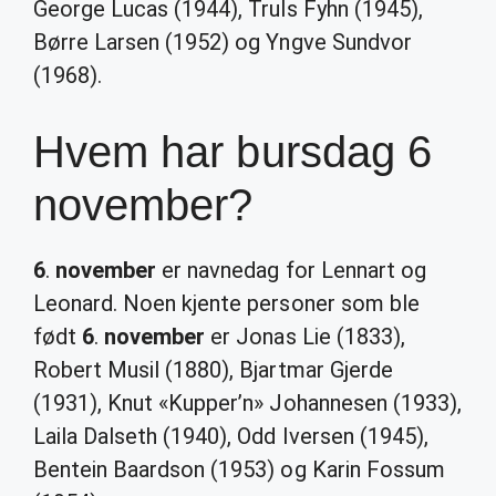
George Lucas (1944), Truls Fyhn (1945),
Børre Larsen (1952) og Yngve Sundvor
(1968).
Hvem har bursdag 6
november?
6
.
november
er navnedag for Lennart og
Leonard. Noen kjente personer som ble
født
6
.
november
er Jonas Lie (1833),
Robert Musil (1880), Bjartmar Gjerde
(1931), Knut «Kupper’n» Johannesen (1933),
Laila Dalseth (1940), Odd Iversen (1945),
Bentein Baardson (1953) og Karin Fossum