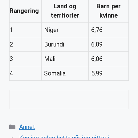
Land
og
Barn
per
Rangering
territorier
kvinne
1
Niger
6,76
2
Burundi
6,09
3
Mali
6,06
4
Somalia
5,99
Categories
Annet