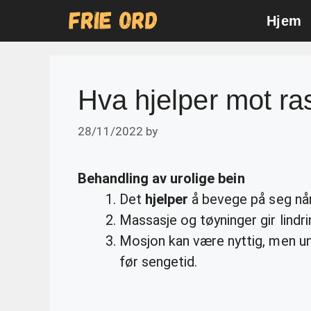
Skip
Hjem
to
content
Hva hjelper mot ra
28/11/2022
by
Behandling av urolige
bein
Det
hjelper
å bevege på seg nå
Massasje og tøyninger gir lindr
Mosjon kan være nyttig, men unn
før sengetid.