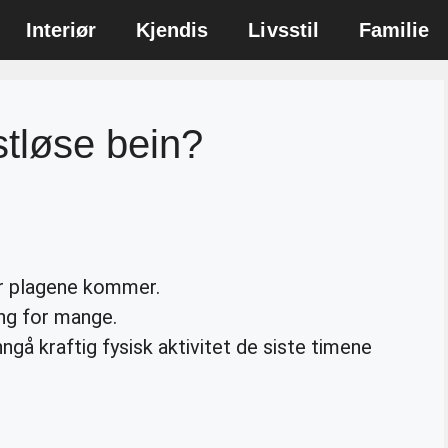
Interiør
Kjendis
Livsstil
Familie
stløse bein?
r plagene kommer.
ing for mange.
gå kraftig fysisk aktivitet de siste timene