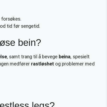
 forsøkes.
od tid før sengetid.
løse bein?
else
, samt trang til å bevege
beina
, spesielt
angen medfører
rastløshet
og problemer med
restless legs?