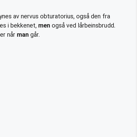
ynes av nervus obturatorius, også den fra
es i bekkenet,
men
også ved lårbeinsbrudd.
er når
man
går.