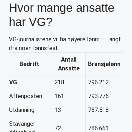
Hvor mange ansatte
har VG?
VG-journalistene vil ha høyere lønn: – Langt
ifra noen lønnsfest
Antall
Bedrift
Bransjelønn
Ansatte
VG
218
796.212
Aftenposten
161
793.776
Utdanning
13
787.518
Stavanger
72
786.661