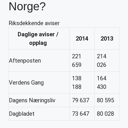
Norge?
Riksdekkende aviser
Daglige
aviser
/
2014
2013
opplag
221
214
Aftenposten
659
026
138
164
Verdens Gang
188
430
Dagens Næringsliv
79 637
80 595
Dagbladet
73 647
80 028