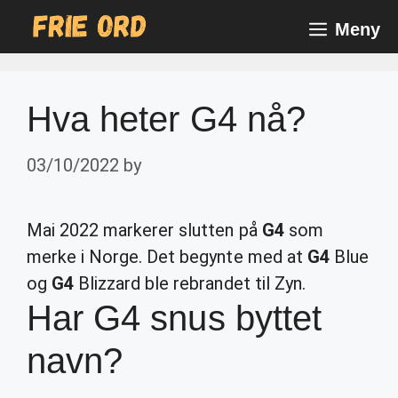
Skip
Meny
to
content
Hva heter G4 nå?
03/10/2022
by
Mai 2022 markerer slutten på
G4
som
merke i Norge. Det begynte med at
G4
Blue
og
G4
Blizzard ble rebrandet til Zyn.
Har G4 snus byttet
navn?