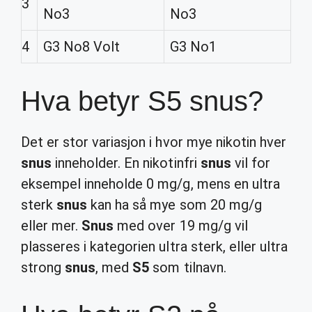
3
No3
No3
4
G3 No8 Volt
G3 No1
Hva betyr S5 snus?
Det er stor variasjon i hvor mye nikotin hver
snus
inneholder. En nikotinfri
snus
vil for
eksempel inneholde 0 mg/g, mens en ultra
sterk
snus
kan ha så mye som 20 mg/g
eller mer.
Snus
med over 19 mg/g vil
plasseres i kategorien ultra sterk, eller ultra
strong
snus
, med
S5
som tilnavn.