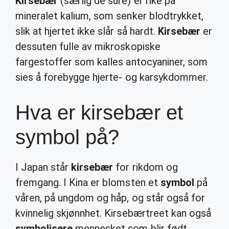
Kirsebær
(særlig de sure) er rike på
mineralet kalium, som senker blodtrykket,
slik at hjertet ikke slår så hardt.
Kirsebær
er
dessuten fulle av mikroskopiske
fargestoffer som kalles antocyaniner, som
sies å forebygge hjerte- og karsykdommer.
Hva er kirsebær et
symbol på?
I Japan står
kirsebær
for rikdom og
fremgang. I Kina er blomsten et
symbol
på
våren, på ungdom og håp, og står også for
kvinnelig skjønnhet. Kirsebærtreet kan også
symbolisere
mennesket som blir født