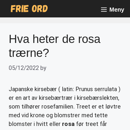
Skip
Meny
to
content
Hva heter de rosa
trærne?
05/12/2022
by
Japanske kirsebær ( latin: Prunus serrulata )
er en art av kirsebærtrær i kirsebærslekten,
som tilhører rosefamilien. Treet er et løvtre
med vid krone og blomstrer med tette
blomster i hvitt eller
rosa
før treet får