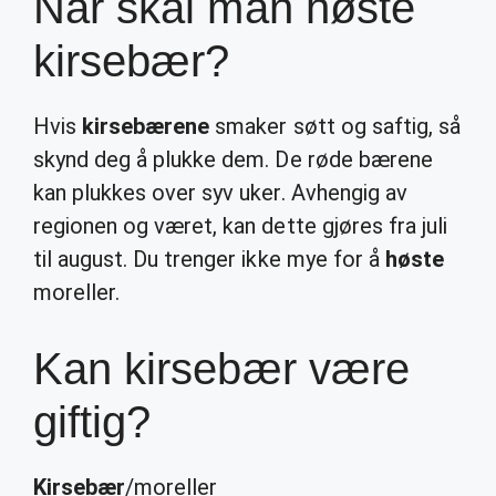
Når skal man høste
kirsebær?
Hvis
kirsebærene
smaker søtt og saftig, så
skynd deg å plukke dem. De røde bærene
kan plukkes over syv uker. Avhengig av
regionen og været, kan dette gjøres fra juli
til august. Du trenger ikke mye for å
høste
moreller.
Kan kirsebær være
giftig?
Kirsebær
/moreller