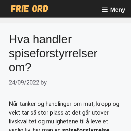
Skip
Meny
to
content
Hva handler
spiseforstyrrelser
om?
24/09/2022
by
Når tanker og handlinger om mat, kropp og
vekt tar så stor plass at det går utover
livskvalitet og mulighetene til å leve et
vanlig liv, har man en
spiseforstyrrelse
.