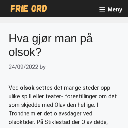
Skip
Meny
to
content
Hva gjør man på
olsok?
24/09/2022
by
Ved
olsok
settes det mange steder opp
ulike spill eller teater- forestillinger om det
som skjedde med Olav den hellige. I
Trondheim
er
det olavsdager ved
olsoktider. På Stiklestad der Olav døde,