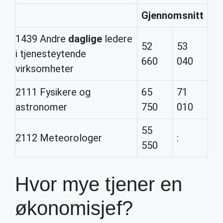
Gjennomsnitt
1439 Andre
daglige
ledere
52
53
i tjenesteytende
660
040
virksomheter
2111 Fysikere og
65
71
astronomer
750
010
55
2112 Meteorologer
:
550
Hvor mye tjener en
økonomisjef?