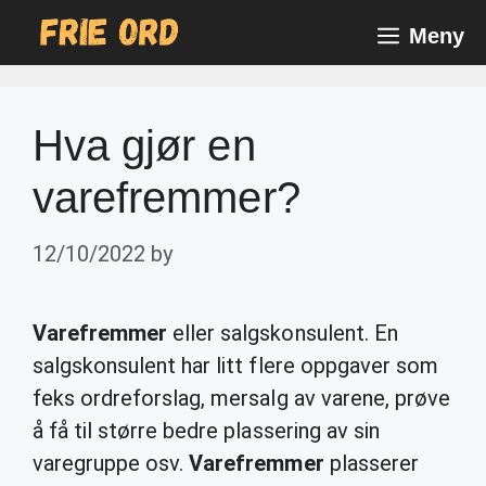
Skip
Meny
to
content
Hva gjør en
varefremmer?
12/10/2022
by
Varefremmer
eller salgskonsulent. En
salgskonsulent har litt flere oppgaver som
feks ordreforslag, mersalg av varene, prøve
å få til større bedre plassering av sin
varegruppe osv.
Varefremmer
plasserer