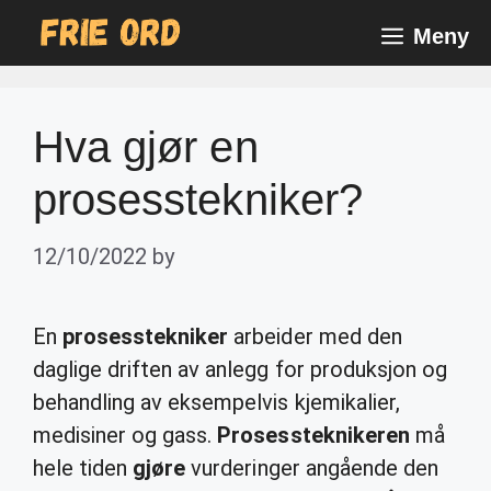
Skip
Meny
to
content
Hva gjør en
prosesstekniker?
12/10/2022
by
En
prosesstekniker
arbeider med den
daglige driften av anlegg for produksjon og
behandling av eksempelvis kjemikalier,
medisiner og gass.
Prosessteknikeren
må
hele tiden
gjøre
vurderinger angående den