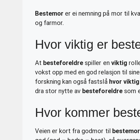
Bestemor
er ei nemning på mor til kv
og farmor.
Hvor viktig er best
At
besteforeldre
spiller en
viktig
roll
vokst opp med en god relasjon til sin
forskning kan også fastslå
hvor viktig
dra stor nytte av
besteforeldre
som er
Hvor kommer best
Veien er kort fra godmor til
bestemor