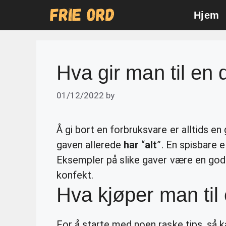
Skip
Hjem
to
content
Hva gir man til en
01/12/2022
by
Å gi bort en forbruksvare er alltids e
gaven allerede
har
“
alt
”. En spisbare e
Eksempler på slike gaver være en god v
konfekt.
Hva kjøper man til
For å starte med noen raske tips, så ka