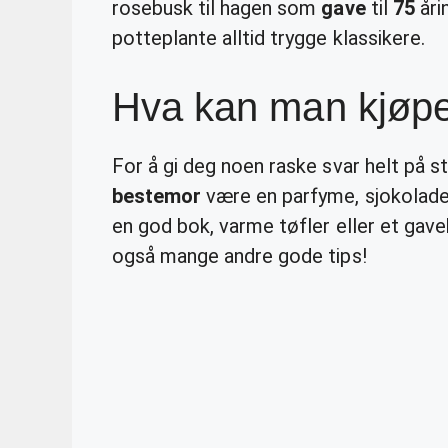
rosebusk til hagen som
gave
til
75
åri
potteplante alltid trygge klassikere.
Hva kan man kjøpe
For å gi deg noen raske svar helt på s
bestemor
være en parfyme, sjokolade /
en god bok, varme tøfler eller et gav
også mange andre gode tips!