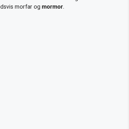
ldsvis morfar og
mormor
.