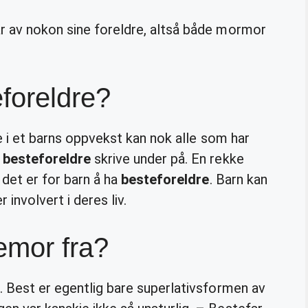
ar av nokon sine foreldre, altså både mormor
eforeldre?
e i et barns oppvekst kan nok alle som har
e
besteforeldre
skrive under på. En rekke
det er for barn å ha
besteforeldre
. Barn kan
 involvert i deres liv.
emor fra?
. Best er egentlig bare superlativsformen av