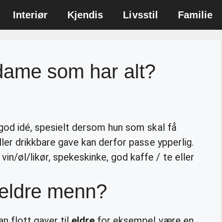
Interiør
Kjendis
Livsstil
Familie
 dame som har alt?
n god idé, spesielt dersom hun som skal få
ller drikkbare gave kan derfor passe ypperlig.
in/øl/likør, spekeskinke, god kaffe / te eller
 eldre menn?
n flott gaver til
eldre
for eksempel være en