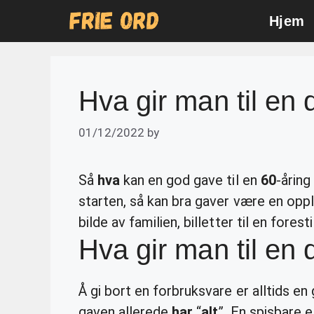
Skip
Hjem
to
content
Hva gir man til en
01/12/2022
by
Så
hva
kan en god gave til en
60
-åring
starten, så kan bra gaver være en oppl
bilde av familien, billetter til en fores
Hva gir man til en
Å gi bort en forbruksvare er alltids e
gaven allerede
har
“
alt
”. En spisbare e