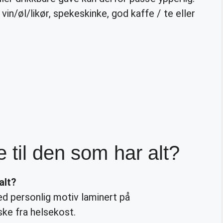
in/øl/likør, spekeskinke, god kaffe / te eller
 til den som har alt?
alt
?
d personlig motiv laminert på
ske fra helsekost.