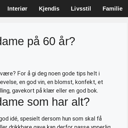
Interiør
Kjendis
Livsstil
Familie
 dame på 60 år?
 være? For å gi deg noen gode tips helt i
evelse, en god vin, en blomst, konfekt, et
tilling, gavekort på klær eller en god bok.
 dame som har alt?
n god idé, spesielt dersom hun som skal få
ller drikkbare gave kan derfor passe ypperlig.