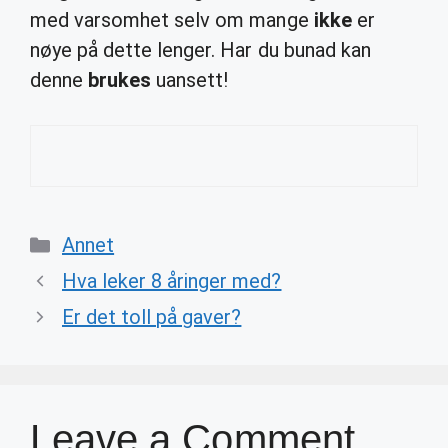
med varsomhet selv om mange
ikke
er
nøye på dette lenger. Har du bunad kan
denne
brukes
uansett!
Categories
Annet
Hva leker 8 åringer med?
Er det toll på gaver?
Leave a Comment