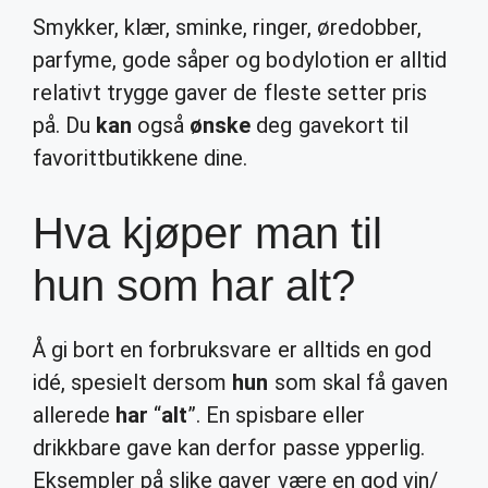
Smykker, klær, sminke, ringer, øredobber,
parfyme, gode såper og bodylotion er alltid
relativt trygge gaver de fleste setter pris
på. Du
kan
også
ønske
deg gavekort til
favorittbutikkene dine.
Hva kjøper man til
hun som har alt?
Å gi bort en forbruksvare er alltids en god
idé, spesielt dersom
hun
som skal få gaven
allerede
har
“
alt
”. En spisbare eller
drikkbare gave kan derfor passe ypperlig.
Eksempler på slike gaver være en god vin/