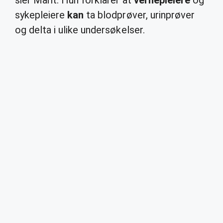
sier Marit. Hun forklarer at
vernepleiere
og
sykepleiere
kan
ta blodprøver, urinprøver
og delta i ulike undersøkelser.