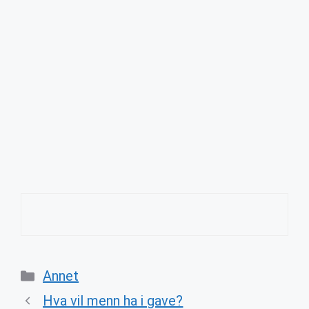
Categories
Annet
Hva vil menn ha i gave?