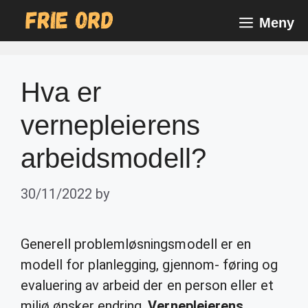
Skip
Meny
to
content
Hva er
vernepleierens
arbeidsmodell?
30/11/2022
by
Generell problemløsningsmodell er en
modell for planlegging, gjennom- føring og
evaluering av arbeid der en person eller et
miljø ønsker endring.
Vernepleierens