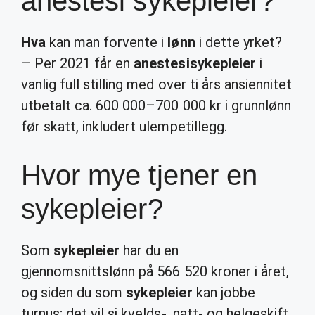
anestesi sykepleier?
Hva
kan man forvente i
lønn
i dette yrket?
– Per 2021 får en
anestesisykepleier
i
vanlig full stilling med over ti års ansiennitet
utbetalt ca. 600 000–700 000 kr i grunnlønn
før skatt, inkludert ulempetillegg.
Hvor mye tjener en
sykepleier?
Som
sykepleier
har du en
gjennomsnittslønn på 566 520 kroner i året,
og siden du som
sykepleier
kan jobbe
turnus; det vil si kvelds-, natt- og helgeskift,