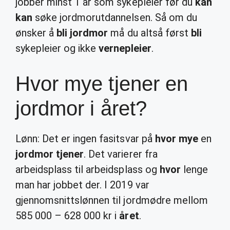
jobber minst 1 år som sykepleier før du
kan
kan
søke jordmorutdannelsen. Så om du
ønsker å
bli jordmor
må du altså først
bli
sykepleier og ikke
vernepleier
.
Hvor mye tjener en
jordmor i året?
Lønn: Det er ingen fasitsvar på
hvor mye
en
jordmor tjener
. Det varierer fra
arbeidsplass til arbeidsplass og
hvor
lenge
man har jobbet der. I 2019 var
gjennomsnittslønnen til jordmødre mellom
585 000 – 628 000 kr i
året
.