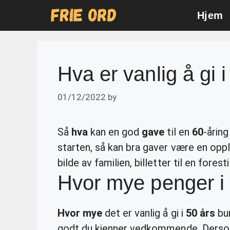
Skip
Hjem
to
content
Hva er vanlig å gi 
01/12/2022
by
Så
hva
kan en god
gave
til en
60
-årin
starten, så kan bra gaver være en oppl
bilde av familien, billetter til en fores
Hvor mye penger i 
Hvor mye
det er vanlig å gi i
50 års
bur
godt du kjenner vedkommende. Dersom 