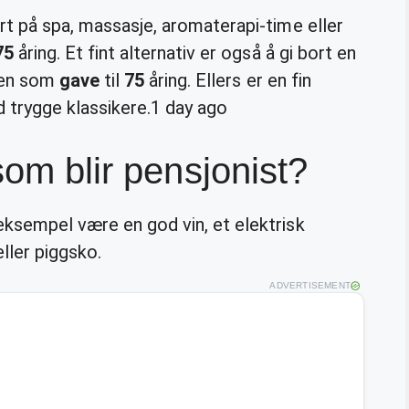
rt på spa, massasje, aromaterapi-time eller
75
åring. Et fint alternativ er også å gi bort en
agen som
gave
til
75
åring. Ellers er en fin
d trygge klassikere.
1 day ago
som blir pensjonist?
eksempel være en god vin, et elektrisk
ller piggsko.
ADVERTISEMENT