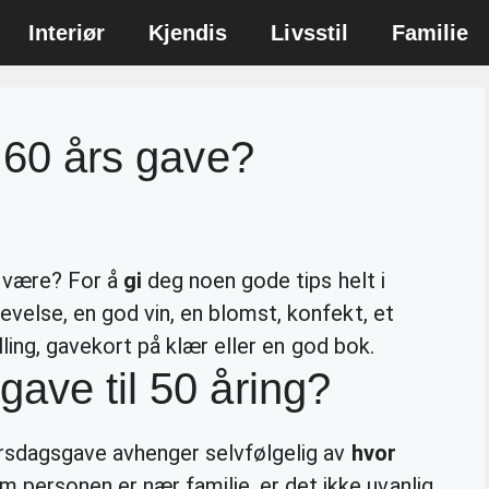
Interiør
Kjendis
Livsstil
Familie
i 60 års gave?
g være? For å
gi
deg noen gode tips helt i
evelse, en god vin, en blomst, konfekt, et
tilling, gavekort på klær eller en god bok.
gave til 50 åring?
sdagsgave avhenger selvfølgelig av
hvor
personen er nær familie, er det ikke uvanlig