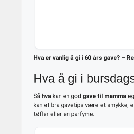
Hva er vanlig å gi i 60 års gave? – R
Hva å gi i bursda
Så
hva
kan en god
gave til mamma
eg
kan et bra gavetips være et smykke, 
tøfler eller en parfyme.