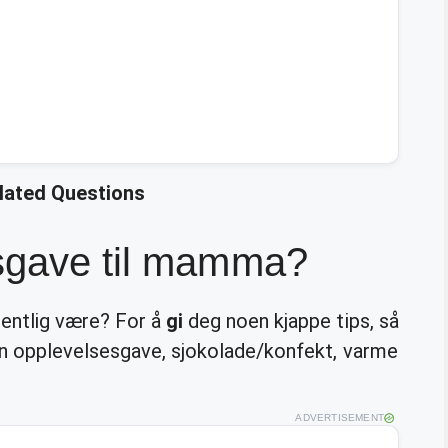
elated Questions
gsgave til mamma?
entlig være? For å
gi
deg noen kjappe tips, så
en opplevelsesgave, sjokolade/konfekt, varme
ADVERTISEMENT