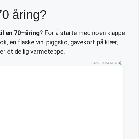
70 åring?
il en 70
–
åring
? For å starte med noen kjappe
k, en flaske vin, piggsko, gavekort på klær,
er et deilig varmeteppe.
ADVERTISEMENT