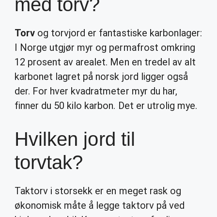
med torv?
Torv
og torvjord er fantastiske karbonlager:
I Norge utgjør myr og permafrost omkring
12 prosent av arealet. Men en tredel av alt
karbonet lagret på norsk jord ligger også
der. For hver kvadratmeter myr du har,
finner du 50 kilo karbon. Det er utrolig mye.
Hvilken jord til
torvtak?
Taktorv i storsekk er en meget rask og
økonomisk måte å legge taktorv på ved