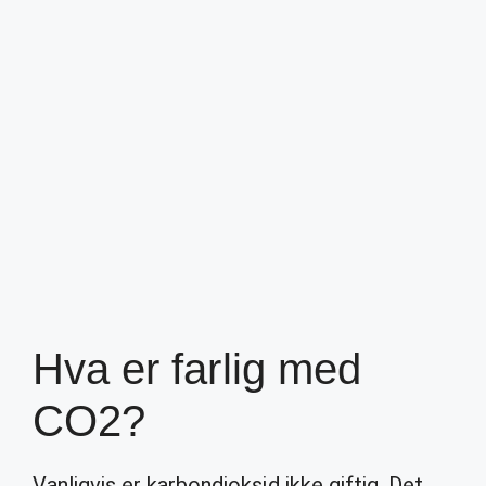
Hva er farlig med
CO2?
Vanligvis er karbondioksid ikke giftig. Det