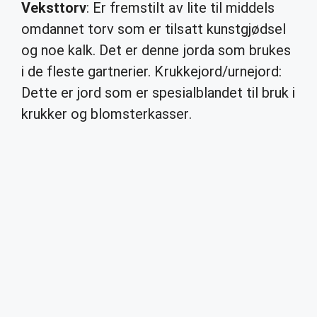
Veksttorv
: Er fremstilt av lite til middels
omdannet torv som er tilsatt kunstgjødsel
og noe kalk. Det er denne jorda som brukes
i de fleste gartnerier. Krukkejord/urnejord:
Dette er jord som er spesialblandet til bruk i
krukker og blomsterkasser.