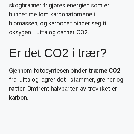
skogbranner frigjøres energien som er
bundet mellom karbonatomene i
biomassen, og karbonet binder seg til
oksygen i lufta og danner CO2.
Er det CO2 i trær?
Gjennom fotosyntesen binder
trærne CO2
fra lufta og lagrer det i stammer, greiner og
røtter. Omtrent halvparten av trevirket er
karbon.