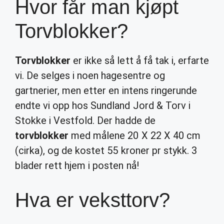
Hvor får man kjøpt
Torvblokker?
Torvblokker
er ikke så lett å få tak i, erfarte
vi. De selges i noen hagesentre og
gartnerier, men etter en intens ringerunde
endte vi opp hos Sundland Jord & Torv i
Stokke i Vestfold. Der hadde de
torvblokker
med målene 20 X 22 X 40 cm
(cirka), og de kostet 55 kroner pr stykk. 3
blader rett hjem i posten nå!
Hva er veksttorv?