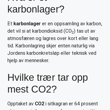
karbonlager?
Et
karbonlager
er en oppsamling av karbon,
det vil si at karbondioksid (CO
) tas ut av
2
atmosfæren og lagres over kort eller lang
tid. Karbonlagring skjer enten naturlig via
Jordens karbonkretsløp eller teknisk ved
hjelp av mennesker.
Hvilke trær tar opp
mest CO2?
Opptaket av
CO2
i sitkagran er 64 prosent