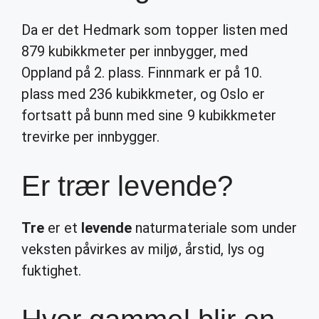
Da er det Hedmark som topper listen med
879 kubikkmeter per innbygger, med
Oppland på 2. plass. Finnmark er på 10.
plass med 236 kubikkmeter, og Oslo er
fortsatt på bunn med sine 9 kubikkmeter
trevirke per innbygger.
Er trær levende?
Tre
er et
levende
naturmateriale som under
veksten påvirkes av miljø, årstid, lys og
fuktighet.