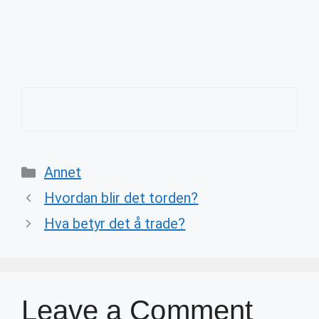
Categories
Annet
Hvordan blir det torden?
Hva betyr det å trade?
Leave a Comment