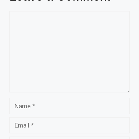
Comment
Name
Email