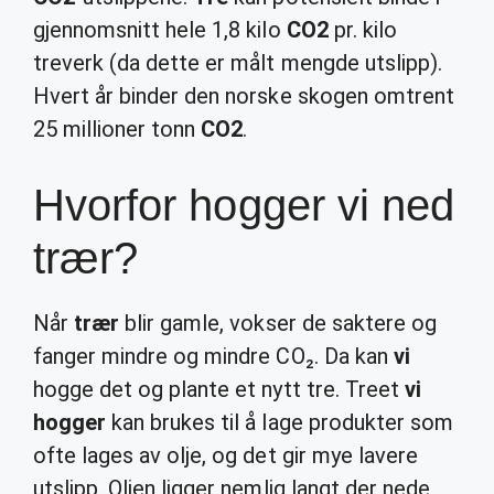
gjennomsnitt hele 1,8 kilo
CO2
pr. kilo
treverk (da dette er målt mengde utslipp).
Hvert år binder den norske skogen omtrent
25 millioner tonn
CO2
.
Hvorfor hogger vi ned
trær?
Når
trær
blir gamle, vokser de saktere og
fanger mindre og mindre CO₂. Da kan
vi
hogge det og plante et nytt tre. Treet
vi
hogger
kan brukes til å lage produkter som
ofte lages av olje, og det gir mye lavere
utslipp. Oljen ligger nemlig langt der nede