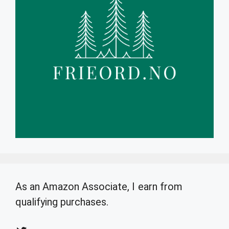
As an Amazon Associate, I earn from
qualifying purchases.