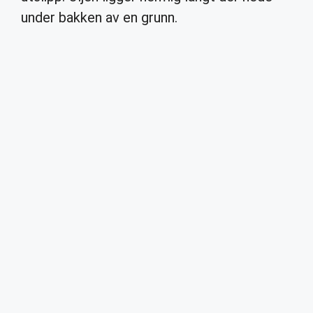
under bakken av en grunn.