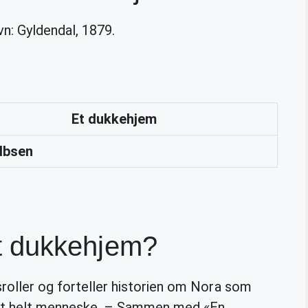
n: Gyldendal, 1879.
Et
dukkehjem
Ibsen
 et dukkehjem?
roller og forteller historien om Nora som
i et helt menneske. – Sammen med «En