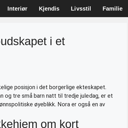
Interiør
Kjendis
Livsstil
Familie
udskapet i et
kelige posisjon i det borgerlige ekteskapet.
og tre små barn natt til tredje juledag, er et
ønnspolitiske øyeblikk. Nora er også en av
kkehjem om kort