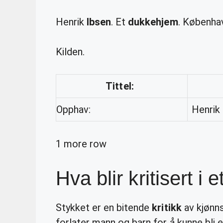
Henrik
Ibsen
. Et
dukkehjem
. Københav
Kilden.
Tittel:
Opphav:
Henrik
1 more row
Hva blir kritisert i
Stykket er en bitende
kritikk
av kjønns
forlater mann og barn for å kunne bl