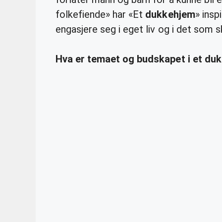
folkefiende» har «Et
dukkehjem
» insp
engasjere seg i eget liv og i det som s
Hva er temaet og budskapet i et du