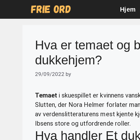
Skip
Hjem
to
content
Hva er temaet og b
dukkehjem?
29/09/2022
by
Temaet
i skuespillet er kvinnens vans
Slutten, der Nora Helmer forlater mann 
av verdenslitteraturens mest kjente kj
Ibsens store og utfordrende roller.
Hva handler Et du