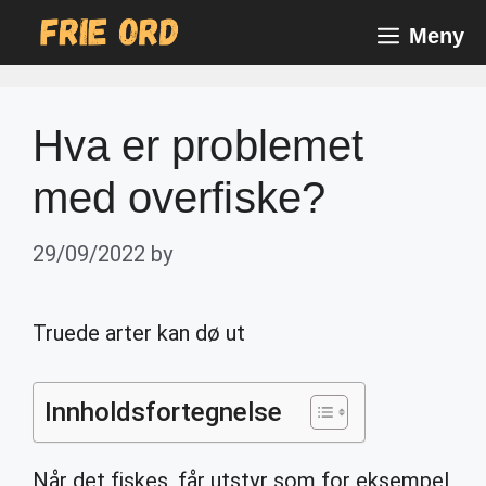
Skip
Meny
to
content
Hva er problemet
med overfiske?
29/09/2022
by
Truede arter kan dø ut
Innholdsfortegnelse
Når det fiskes, får utstyr som for eksempel