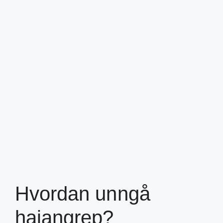
Hvordan unngå
haiangrep?