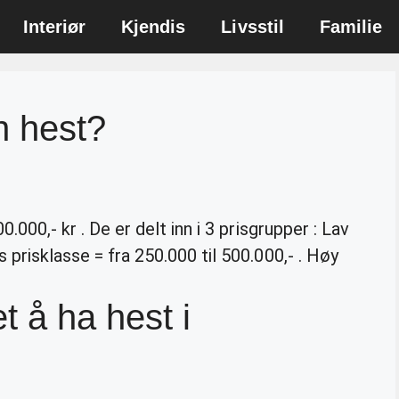
Interiør
Kjendis
Livsstil
Familie
n hest?
0.000,- kr . De er delt inn i 3 prisgrupper : Lav
s prisklasse = fra 250.000 til 500.000,- . Høy
t å ha hest i