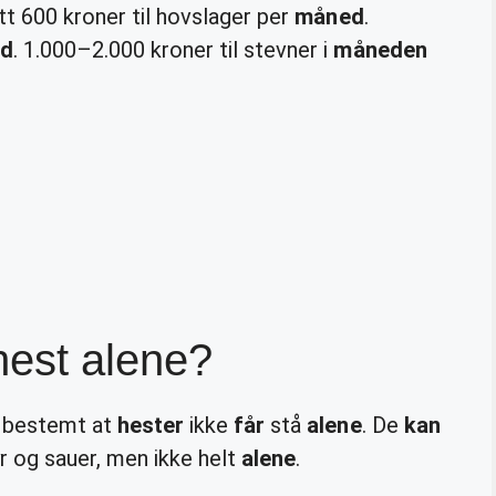
nitt 600 kroner til hovslager per
måned
.
d
. 1.000–2.000 kroner til stevner i
måneden
hest alene?
r bestemt at
hester
ikke
får
stå
alene
. De
kan
r og sauer, men ikke helt
alene
.