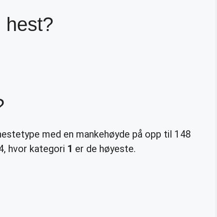
 hest?
?
hestetype med en mankehøyde på opp til 148
4, hvor kategori
1
er de høyeste.