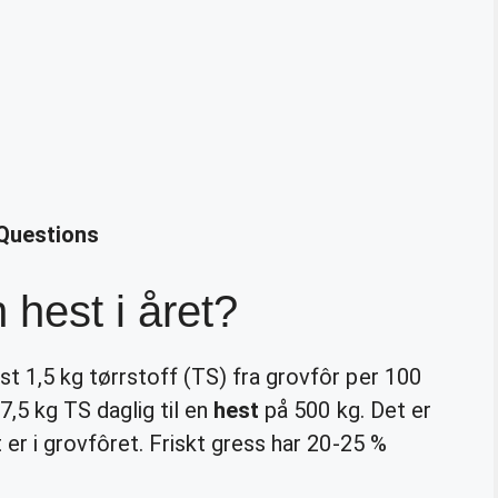
 Questions
 hest i året?
st 1,5 kg tørrstoff (TS) fra grovfôr per 100
7,5 kg TS daglig til en
hest
på 500 kg. Det er
 er i grovfôret. Friskt gress har 20-25 %