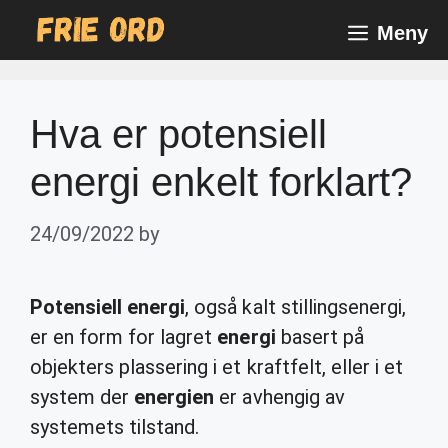
Skip
Meny
to
content
Hva er potensiell
energi enkelt forklart?
24/09/2022
by
Potensiell energi
, også kalt stillingsenergi,
er en form for lagret
energi
basert på
objekters plassering i et kraftfelt, eller i et
system der
energien
er avhengig av
systemets tilstand.