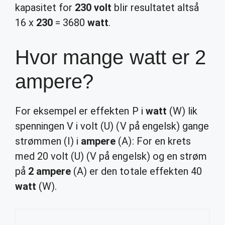
kapasitet for
230 volt
blir resultatet altså
16 x
230
= 3680
watt
.
Hvor mange watt er 2
ampere?
For eksempel er effekten P i
watt
(W) lik
spenningen V i volt (U) (V på engelsk) gange
strømmen (I) i
ampere
(A): For en krets
med 20 volt (U) (V på engelsk) og en strøm
på
2 ampere
(A) er den totale effekten 40
watt
(W).