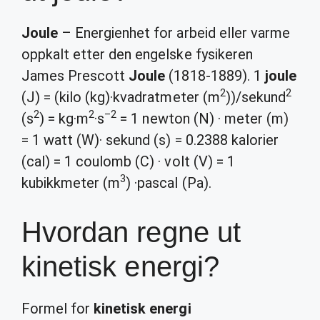
Joule
– Energienhet for arbeid eller varme
oppkalt etter den engelske fysikeren
James Prescott
Joule
(1818-1889). 1
joule
2
2
(J) = (kilo (kg)·kvadratmeter (m
))/sekund
2
2
–
2
(s
) = kg·m
·s
= 1 newton (N) · meter (m)
= 1 watt (W)· sekund (s) = 0.2388 kalorier
(cal) = 1 coulomb (C) · volt (V) = 1
3
kubikkmeter (m
) ·pascal (Pa).
Hvordan regne ut
kinetisk energi?
Formel for
kinetisk energi