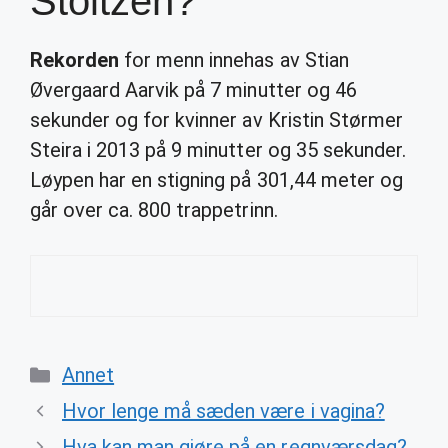
Stoltzen?
Rekorden
for menn innehas av Stian
Øvergaard Aarvik på 7 minutter og 46
sekunder og for kvinner av Kristin Størmer
Steira i 2013 på 9 minutter og 35 sekunder.
Løypen har en stigning på 301,44 meter og
går over ca. 800 trappetrinn.
Categories
Annet
Hvor lenge må sæden være i vagina?
Hva kan man gjøre på en regnværsdag?