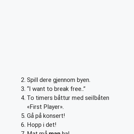
Spill dere gjennom byen.
“I want to break free..”
To timers båttur med seilbåten
«First Player».
Gå på konsert!
Hopp i det!
Mat må
man
ha!