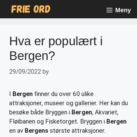
Skip
Meny
to
content
Hva er populært i
Bergen?
29/09/2022
by
I
Bergen
finner du over 60 ulike
attraksjoner, museer og gallerier. Her kan du
besøke både Bryggen i
Bergen
, Akvariet,
Fløibanen og Fisketorget. Bryggen i
Bergen
en av
Bergens
største attraksjoner.