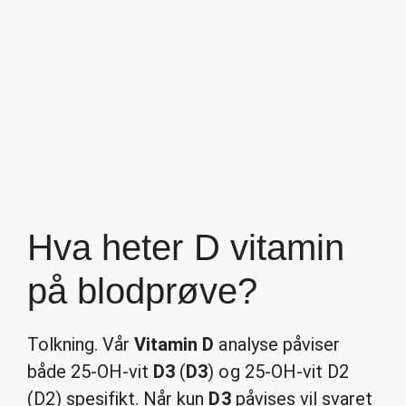
Hva heter D vitamin
på blodprøve?
Tolkning. Vår
Vitamin D
analyse påviser
både 25-OH-vit
D3
(
D3
) og 25-OH-vit D2
(D2) spesifikt. Når kun
D3
påvises vil svaret