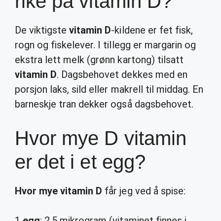
rike på vitamin D?
De viktigste
vitamin D
-kildene er fet fisk,
rogn og fiskelever. I tillegg er margarin og
ekstra lett melk (grønn kartong) tilsatt
vitamin D
. Dagsbehovet dekkes med en
porsjon laks, sild eller makrell til middag. En
barneskje tran dekker også dagsbehovet.
Hvor mye D vitamin
er det i et egg?
Hvor mye vitamin D
får jeg ved å spise:
1
egg
: 2,5 mikrogram (vitaminet finnes i