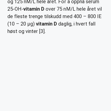
og 125 nM/L hele året. For å oppnå serum
25-OH-
vitamin D
over 75 nM/L hele året vil
de fleste trenge tilskudd med 400 – 800 IE
(10 – 20 µg)
vitamin D
daglig, i hvert fall
høst og vinter [3].