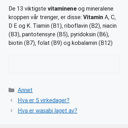
De 13 viktigste
vitaminene
og mineralene
kroppen vår trenger, er disse:
Vitamin
A, C,
D E og K. Tiamin (B1), riboflavin (B2), niacin
(B3), pantotensyre (B5), pyridoksin (B6),
biotin (B7), folat (B9) og kobalamin (B12)
Categories
Annet
Hva er 5 virkedager?
Hva er wasabi laget av?