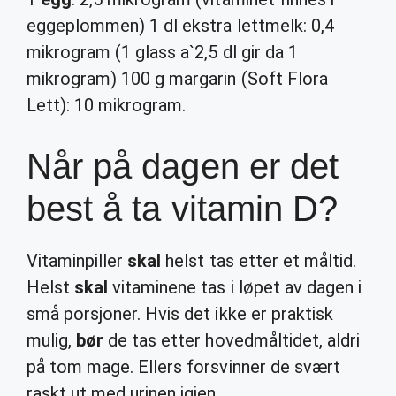
eggeplommen) 1 dl ekstra lettmelk: 0,4
mikrogram (1 glass a`2,5 dl gir da 1
mikrogram) 100 g margarin (Soft Flora
Lett): 10 mikrogram.
Når på dagen er det
best å ta vitamin D?
Vitaminpiller
skal
helst tas etter et måltid.
Helst
skal
vitaminene tas i løpet av dagen i
små porsjoner. Hvis det ikke er praktisk
mulig,
bør
de tas etter hovedmåltidet, aldri
på tom mage. Ellers forsvinner de svært
raskt ut med urinen igjen.