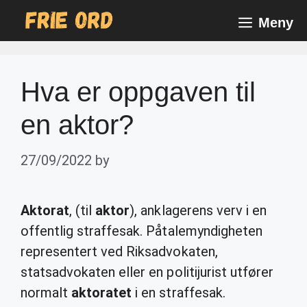
Skip
Meny
to
content
Hva er oppgaven til
en aktor?
27/09/2022
by
Aktorat
, (til
aktor
), anklagerens verv i en
offentlig straffesak. Påtalemyndigheten
representert ved Riksadvokaten,
statsadvokaten eller en politijurist utfører
normalt
aktoratet
i en straffesak.