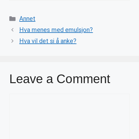
Categories
Annet
Hva menes med emulsjon?
Hva vil det si å anke?
Leave a Comment
Comment