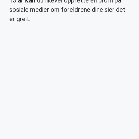
13
år kan
du likevel opprette en profil på
sosiale medier om foreldrene dine sier det
er greit.