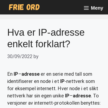
Skip
Meny
to
content
Hva er IP-adresse
enkelt forklart?
30/09/2022
by
En
IP
–
adresse
er en serie med tall som
identifiserer en node i et
IP
-nettverk som
for eksempel internett. Hver node i et slikt
nettverk har sin egen unike
IP
–
adresse
. To
versjoner av internett-protokollen benyttes: