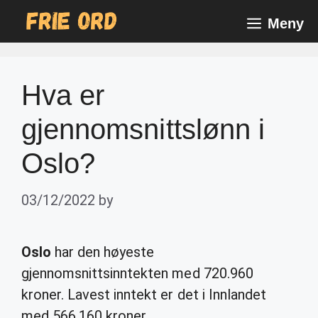
Skip
Meny
to
content
Hva er
gjennomsnittslønn i
Oslo?
03/12/2022
by
Oslo
har den høyeste
gjennomsnittsinntekten med 720.960
kroner. Lavest inntekt er det i Innlandet
med 566.160 kroner.