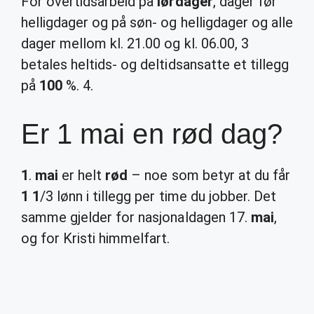
For overtidsarbeid på
lørdager
, dager før
helligdager og på søn- og helligdager og alle
dager mellom kl. 21.00 og kl. 06.00, 3
betales heltids- og deltidsansatte et tillegg
på
100
%. 4.
Er 1 mai en rød dag?
1
.
mai
er helt
rød
– noe som betyr at du får
1 1
/3 lønn i tillegg per time du jobber. Det
samme gjelder for nasjonaldagen 17.
mai
,
og for Kristi himmelfart.