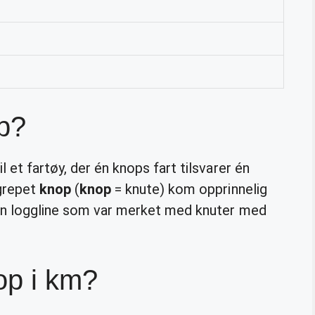
op?
 et fartøy, der én knops fart tilsvarer én
egrepet
knop
(
knop
= knute) kom opprinnelig
 en loggline som var merket med knuter med
op i km?