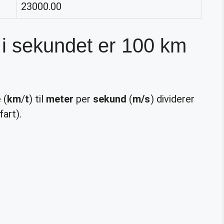
23000.00
i sekundet er 100 km
 (
km
/
t
) til
meter
per
sekund
(
m/s
) dividerer
art).