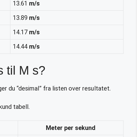
13.61
m/s
13.89
m/s
14.17
m/s
14.44
m/s
 til M s?
er du “desimal” fra listen over resultatet.
und tabell.
Meter
per sekund