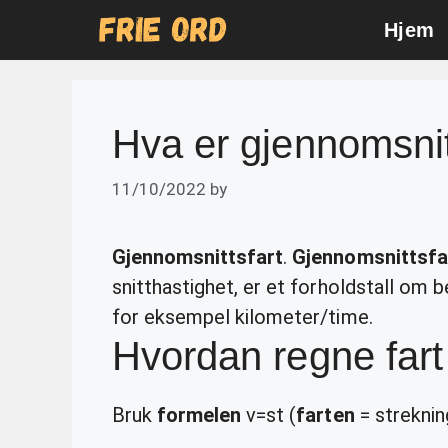
Skip
Hjem
to
content
Hva er gjennomsnit
11/10/2022
by
Gjennomsnittsfart
.
Gjennomsnittsfa
snitthastighet, er et forholdstall om b
for eksempel kilometer/time.
Hvordan regne fart
Bruk
formelen
v=st (
farten
= strekning