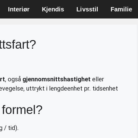
Interiør
Kjendis
Livsstil
Familie
tsfart?
rt
, også
gjennomsnittshastighet
eller
evegelse, uttrykt i lengdeenhet pr. tidsenhet
 formel?
 / tid).