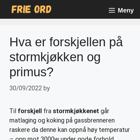
Skip
Meny
to
content
Hva er forskjellen på
stormkjøkken og
primus?
30/09/2022
by
Til
forskjell
fra
stormkjøkkenet
går
matlaging og koking på gassbrenneren
raskere da denne kan oppnå høy temperatur
– opp mot 3000w under gode forhold.