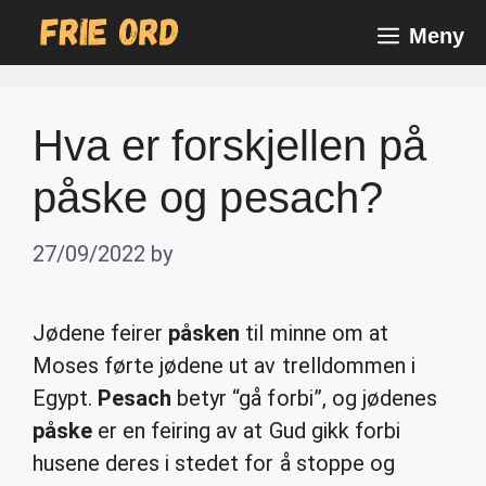
Skip
Meny
to
content
Hva er forskjellen på
påske og pesach?
27/09/2022
by
Jødene feirer
påsken
til minne om at
Moses førte jødene ut av trelldommen i
Egypt.
Pesach
betyr “gå forbi”, og jødenes
påske
er en feiring av at Gud gikk forbi
husene deres i stedet for å stoppe og