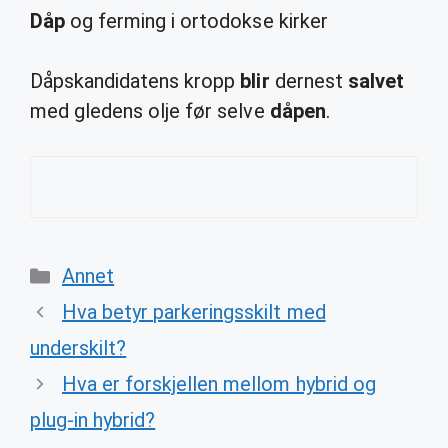
Dåp
og ferming i ortodokse kirker
Dåpskandidatens kropp
blir
dernest
salvet
med gledens olje før selve
dåpen
.
Categories
Annet
Hva betyr parkeringsskilt med
underskilt?
Hva er forskjellen mellom hybrid og
plug-in hybrid?