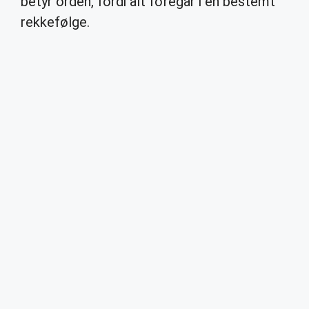
betyr orden, fordi alt foregår i en bestemt
rekkefølge.