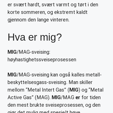
er svært hardt, svært varmt og tørt i den
korte sommeren, og ekstremt kaldt
gjennom den lange vinteren.
Hva er mig?
MIG
/MAG-sveising:
høyhastighetssveiseprosessen
MIG
/MAG-sveising kan også kalles metall-
beskyttelsesgass-sveising. Man skiller
mellom “Metal Intert Gas” (
MIG
) og “Metal
Active Gas” (MAG).
MIG
/MAG
er
for tiden
den mest brukte sveiseprosessen, og den
gjør det mulig med spesielt høye