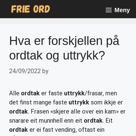
Skip
Meny
to
content
Hva er forskjellen på
ordtak og uttrykk?
24/09/2022
by
Alle
ordtak
er faste
uttrykk
/frasar, men
det finst mange faste
uttrykk
som ikkje er
ordtak
. Frasen «skjere alle over ein kam» er
snarare eit munnhell enn eit
ordtak
. Eit
ordtak
er ei fast vending, oftast ein