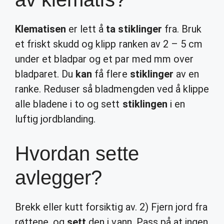
Klematisen
er lett å
ta stiklinger
fra. Bruk
et friskt skudd og klipp ranken av 2 – 5 cm
under et bladpar og et par med mm over
bladparet. Du
kan
få flere
stiklinger
av en
ranke. Reduser så bladmengden ved å klippe
alle bladene i to og sett
stiklingen
i en
luftig jordblanding.
Hvordan sette
avlegger?
Brekk eller kutt forsiktig av. 2) Fjern jord fra
røttene, og
sett
den i vann. Pass på at ingen