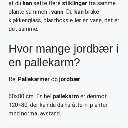
at du
kan
sette flere
stiklinger
fra samme
plante sammen i
vann
. Du
kan
bruke
kjøkkenglass, plastboks eller en vase, det er
det samme.
Hvor mange jordbær i
en pallekarm?
Re:
Pallekarmer
og
jordbær
60×80 cm. En hel
pallekarm
er derimot
120×80, der kan du da ha åtte-ni planter
med normal avstand.