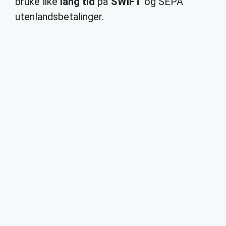
bruke like
lang tid
på
SWIFT
og SEPA
utenlandsbetalinger.