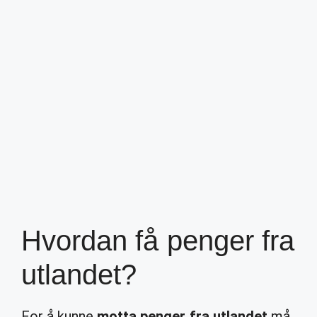
Hvordan få penger fra
utlandet?
For å kunne
motta penger fra utlandet
må