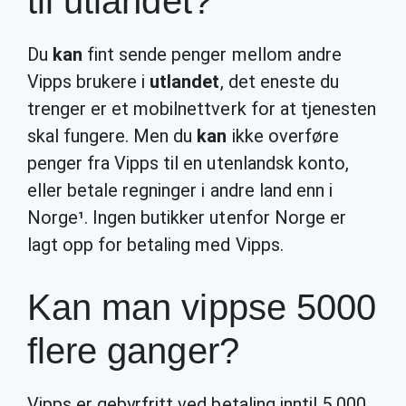
til utlandet?
Du
kan
fint sende penger mellom andre
Vipps brukere i
utlandet
, det eneste du
trenger er et mobilnettverk for at tjenesten
skal fungere. Men du
kan
ikke overføre
penger fra Vipps til en utenlandsk konto,
eller betale regninger i andre land enn i
Norge¹. Ingen butikker utenfor Norge er
lagt opp for betaling med Vipps.
Kan man vippse 5000
flere ganger?
Vipps er gebyrfritt ved betaling inntil 5 000