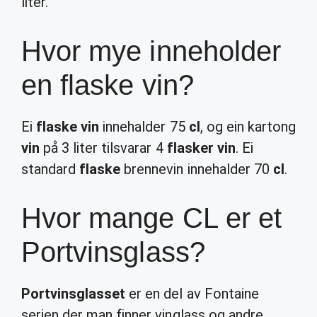
liter.
Hvor mye inneholder
en flaske vin?
Ei
flaske vin
innehalder 75
cl
, og ein kartong
vin
på 3 liter tilsvarar 4
flasker vin
. Ei
standard
flaske
brennevin innehalder 70
cl
.
Hvor mange CL er et
Portvinsglass?
Portvinsglasset
er en del av Fontaine
serien der man finner vinglass og andre