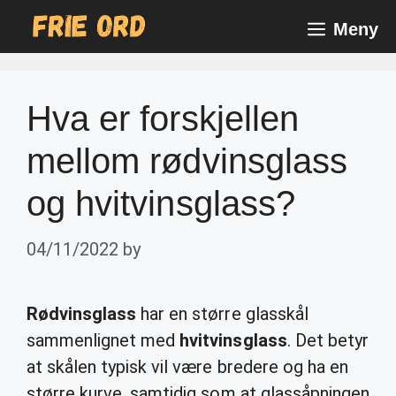
Skip
Meny
to
content
Hva er forskjellen
mellom rødvinsglass
og hvitvinsglass?
04/11/2022
by
Rødvinsglass
har en større glasskål
sammenlignet med
hvitvinsglass
. Det betyr
at skålen typisk vil være bredere og ha en
større kurve, samtidig som at glassåpningen