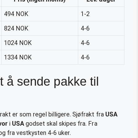
494 NOK
1-2
824 NOK
4-6
1024 NOK
4-6
1334 NOK
4-6
et å sende pakke til
akt er som regel billigere. Sjøfrakt fra
USA
vor
i
USA
godset skal skipes fra. Fra
g fra vestkysten 4-6 uker.