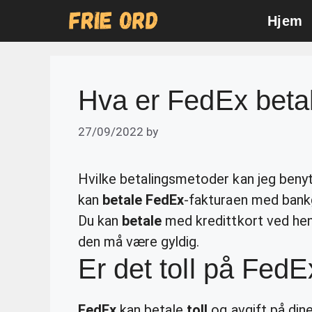
Skip
Hjem
to
content
Hva er FedEx beta
27/09/2022
by
Hvilke betalingsmetoder kan jeg beny
kan
betale FedEx
-fakturaen med bankg
Du kan
betale
med kredittkort ved hen
den må være gyldig.
Er det toll på Fed
FedEx
kan betale
toll
og avgift på dine