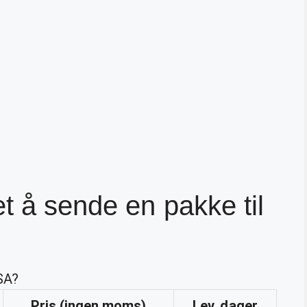
t å sende en pakke til
SA?
Pris (ingen moms)
Lev. dager