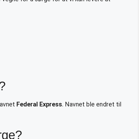
?
navnet
Federal Express
. Navnet ble endret til
rge?