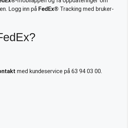
edEx
®-mobilappen og få oppdateringer om
ten. Logg inn på
FedEx
® Tracking med bruker-
 FedEx?
ontakt
med kundeservice på 63 94 03 00.