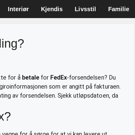
Interiør
Kjendis
Livsstil
Familie
ling?
tte for å
betale
for
FedEx
-forsendelsen? Du
iroinformasjonen som er angitt på fakturaen.
ting av forsendelsen. Sjekk utløpsdatoen, da
Ex?
 vegne for å sørge for at vi kan levere ut