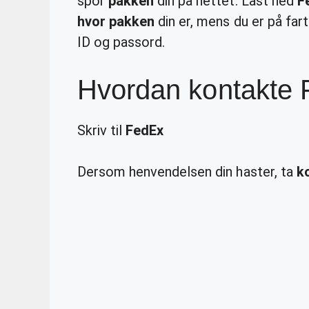
spor
pakken
din på nettet. Last ned
F
hvor pakken
din er, mens du er på far
ID og passord.
Hvordan kontakte
Skriv til
FedEx
Dersom henvendelsen din haster, ta
k