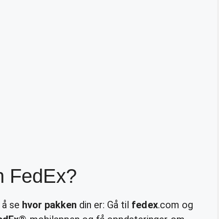
n FedEx?
r å se
hvor pakken
din er: Gå til
fedex
.com og