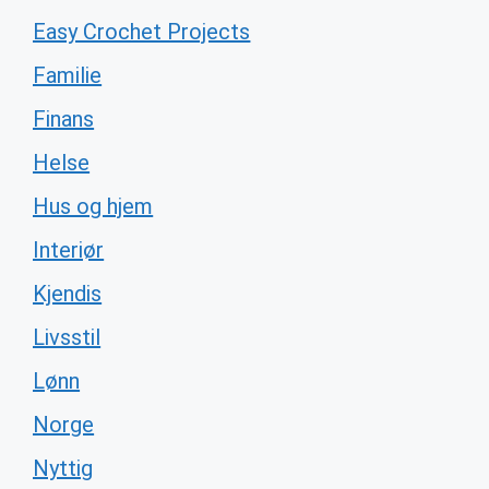
Easy Crochet Projects
Familie
Finans
Helse
Hus og hjem
Interiør
Kjendis
Livsstil
Lønn
Norge
Nyttig