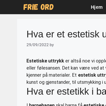
Skip
Hjem
to
content
Hva er et estetisk 
29/09/2022
by
Estetiske uttrykk
er altså noe vi opp
eller følesansen. Det kan være ved at v
kjenner på materialer. Et
estetisk utt
kunst og gjenstander, til utsmykking i u
Hva er estetikk i 
I
barnehagen
skal barna få
estetiske