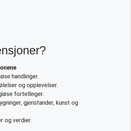
ensjoner?
jonene
giøse handlinger.
lelser og opplevelser.
igiøse fortellinger.
bygninger, gjenstander, kunst og
r og verdier.