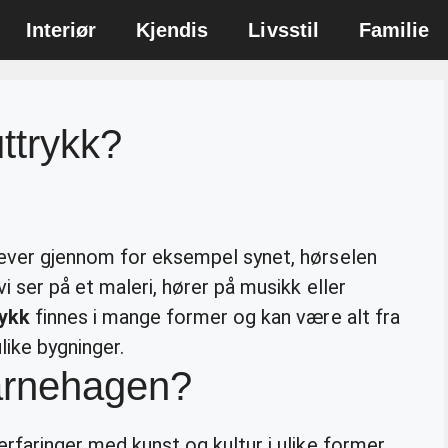
Interiør
Kjendis
Livsstil
Familie
uttrykk?
lever gjennom for eksempel synet, hørselen
i ser på et maleri, hører på musikk eller
rykk
finnes i mange former og kan være alt fra
like bygninger.
barnehagen?
erfaringer med kunst og kultur i ulike former