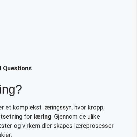
ed Questions
ring?
r et komplekst læringssyn, hvor kropp,
utsetning for
læring
. Gjennom de ulike
kster og virkemidler skapes læreprosesser
kjer.