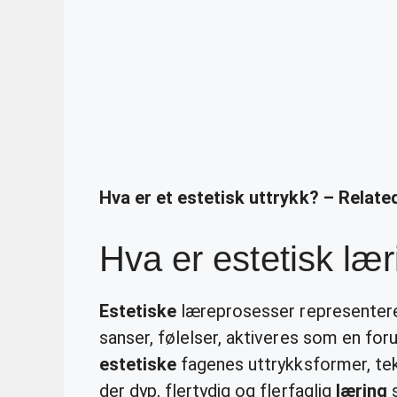
Hva er et estetisk uttrykk? – Relat
Hva er estetisk læ
Estetiske
læreprosesser representere
sanser, følelser, aktiveres som en for
estetiske
fagenes uttrykksformer, te
der dyp, flertydig og flerfaglig
læring
s